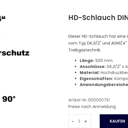
HD-Schlauch DI
Dieser HD-Schlauch hat eine 
vom Typ DKJ1/2" und AGN1/4" 
Treibgastechnik.
Länge:
500 mm
Anschlüsse:
DKJ1/2" x 
Material:
Hochdruckbes
Eigenschaften:
Kompak
Anwendungsbereiche
Artikel-Nr.:600000751
Preise nach Anmeldung
-
+